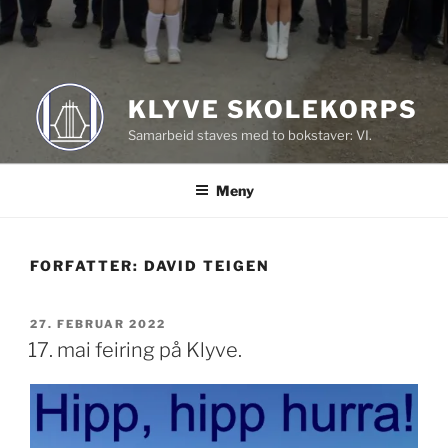
KLYVE SKOLEKORPS
Samarbeid staves med to bokstaver: VI.
Meny
FORFATTER:
DAVID TEIGEN
PUBLISERT
27. FEBRUAR 2022
17. mai feiring på Klyve.