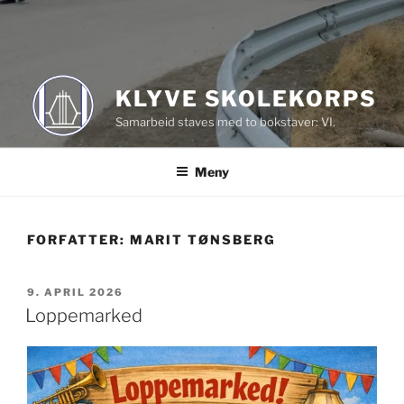
KLYVE SKOLEKORPS
Samarbeid staves med to bokstaver: VI.
Meny
FORFATTER:
MARIT TØNSBERG
PUBLISERT
9. APRIL 2026
Loppemarked